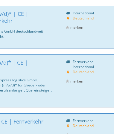
/d)* | CE |
International
Deutschland
rkehr
merken
ans GmbH deutschlandweit
ht.
/d)* | CE |
Fernverkehr
International
Deutschland
express logistics GmbH
merken
 (m/w/d)* für Glieder- oder
erufsanfänger, Quereinsteiger,
 CE | Fernverkehr
Fernverkehr
Deutschland