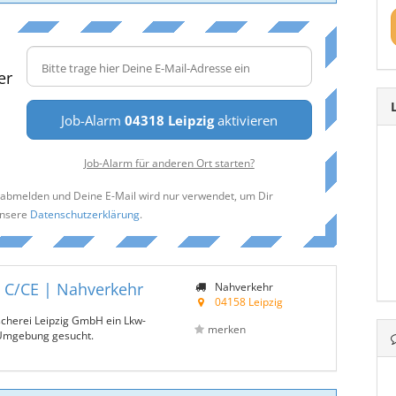
er
Job-Alarm
04318 Leipzig
aktivieren
Job-Alarm für anderen Ort starten?
t abmelden und Deine E-Mail wird nur verwendet, um Dir
unsere
Datenschutzerklärung
.
| C/CE | Nahverkehr
Nahverkehr
04158 Leipzig
scherei Leipzig GmbH ein Lkw-
merken
 Umgebung gesucht.