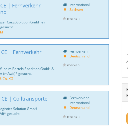
 CE | Fernverkehr
International
Sachsen
and
merken
inger CargoSolution GmbH ein
 gesucht.
mbH
 CE | Fernverkehr
Fernverkehr
Deutschland
merken
Wilhelm Bartels Spedition GmbH &
er (m/w/d)* gesucht.
& Co. KG
 CE | Coiltransporte
Fernverkehr
International
Deutschland
Logistics Solution GmbH
d)* gesucht.
merken