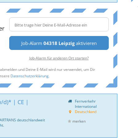
er
Job-Alarm
04318 Leipzig
aktivieren
Job-Alarm für anderen Ort starten?
t abmelden und Deine E-Mail wird nur verwendet, um Dir
unsere
Datenschutzerklärung
.
/d)* | CE |
Fernverkehr
International
Deutschland
CARTRANS deutschlandweit
merken
ht.