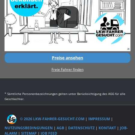
Preise ansehen
Freie Fahrer finden
* Sämtliche Personenbezeichnungen gelten unter Berücksichtigung des AGG für alle
Geschlechter.
© 2026 LKW-FAHRER-GESUCHT.COM
|
IMPRESSUM
|
NUTZUNGSBEDINGUNGEN
|
AGB
|
DATENSCHUTZ
|
KONTAKT
|
JOB-
ALARM
|
SITEMAP
|
JOB FEED