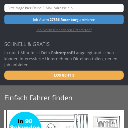
Job-Alarm
27356 Rotenburg
aktivieren
Job-Alarm für anderen Ort starten?
SCHNELL & GRATIS
In nur 1 Minute ist Dein
Fahrerprofil
angelegt und schon
können interessierte Unternehmen Dir einen tollen, neuen
Job anbieten.
LOS GEHT'S
Einfach Fahrer finden