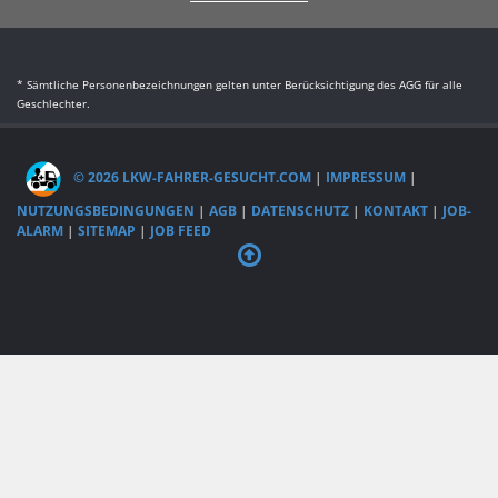
* Sämtliche Personenbezeichnungen gelten unter Berücksichtigung des AGG für alle
Geschlechter.
© 2026 LKW-FAHRER-GESUCHT.COM
|
IMPRESSUM
|
NUTZUNGSBEDINGUNGEN
|
AGB
|
DATENSCHUTZ
|
KONTAKT
|
JOB-
ALARM
|
SITEMAP
|
JOB FEED