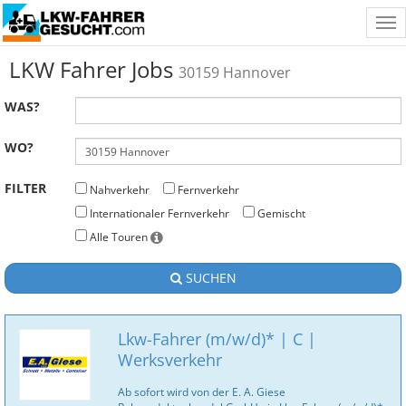
Tog
nav
LKW Fahrer Jobs
30159 Hannover
WAS?
WO?
FILTER
Nahverkehr
Fernverkehr
Internationaler Fernverkehr
Gemischt
Alle Touren
SUCHEN
Lkw-Fahrer (m/w/d)* | C |
Werksverkehr
Ab sofort wird von der E. A. Giese