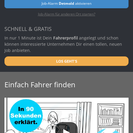
Job-Alarm
Detmold
aktivieren
Job-Alarm für anderen Ort starten?
SCHNELL & GRATIS
In nur 1 Minute ist Dein
Fahrerprofil
angelegt und schon
können interessierte Unternehmen Dir einen tollen, neuen
Job anbieten.
LOS GEHT'S
Einfach Fahrer finden