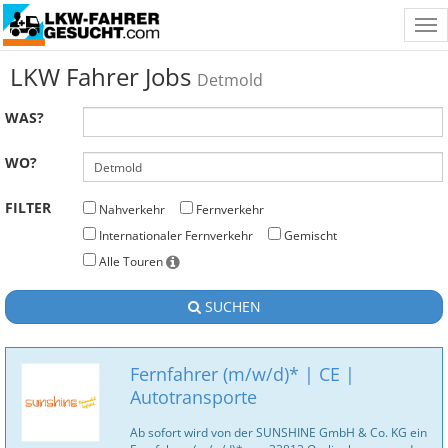
Tog
nav
LKW Fahrer Jobs
Detmold
WAS?
WO?
FILTER
Nahverkehr
Fernverkehr
Internationaler Fernverkehr
Gemischt
Alle Touren
SUCHEN
Fernfahrer (m/w/d)* | CE |
Autotransporte
Ab sofort wird von der SUNSHINE GmbH & Co. KG ein