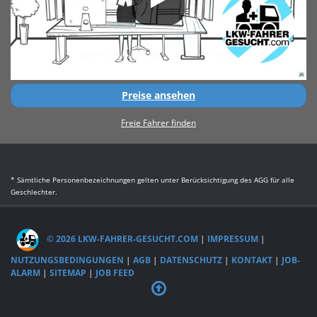
Preise ansehen
Freie Fahrer finden
* Sämtliche Personenbezeichnungen gelten unter Berücksichtigung des AGG für alle
Geschlechter.
© 2026 LKW-FAHRER-GESUCHT.COM
|
IMPRESSUM
|
NUTZUNGSBEDINGUNGEN
|
AGB
|
DATENSCHUTZ
|
KONTAKT
|
JOB-
ALARM
|
SITEMAP
|
JOB FEED