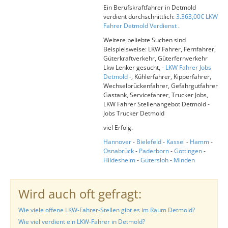
Ein Berufskraftfahrer in Detmold
verdient durchschnittlich:
3.363,00€ LKW
Fahrer Detmold Verdienst
.
Weitere beliebte Suchen sind
Beispielsweise: LKW Fahrer, Fernfahrer,
Güterkraftverkehr, Güterfernverkehr
Lkw Lenker gesucht, -
LKW Fahrer Jobs
Detmold
-, Kühlerfahrer, Kipperfahrer,
Wechselbrückenfahrer, Gefahrgutfahrer
Gastank, Servicefahrer, Trucker Jobs,
LKW Fahrer Stellenangebot Detmold -
Jobs Trucker Detmold
viel Erfolg.
Hannover
-
Bielefeld
-
Kassel
-
Hamm
-
Osnabrück
-
Paderborn
-
Göttingen
-
Hildesheim
-
Gütersloh
-
Minden
Wird auch oft gefragt:
Wie viele offene LKW-Fahrer-Stellen gibt es im Raum Detmold?
Wie viel verdient ein LKW-Fahrer in Detmold?