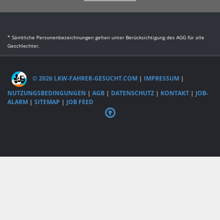
* Sämtliche Personenbezeichnungen gelten unter Berücksichtigung des AGG für alle
Geschlechter.
© 2026 LKW-FAHRER-GESUCHT.COM
|
IMPRESSUM
|
NUTZUNGSBEDINGUNGEN
|
AGB
|
DATENSCHUTZ
|
KONTAKT
|
JOB-
ALARM
|
SITEMAP
|
JOB FEED