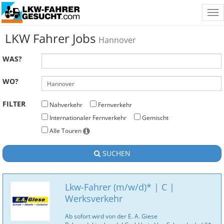
Tog
nav
LKW Fahrer Jobs
Hannover
WAS?
WO?
FILTER
Nahverkehr
Fernverkehr
Internationaler Fernverkehr
Gemischt
Alle Touren
SUCHEN
Lkw-Fahrer (m/w/d)* | C |
Werksverkehr
Ab sofort wird von der E. A. Giese