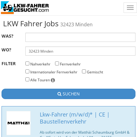
Tog
nav
LKW Fahrer Jobs
32423 Minden
WAS?
WO?
FILTER
Nahverkehr
Fernverkehr
Internationaler Fernverkehr
Gemischt
Alle Touren
SUCHEN
Lkw-Fahrer (m/w/d)* | CE |
Baustellenverkehr
Ab sofort wird von der Matthäi Schaumburg GmbH &