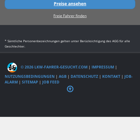
Preise ansehen
Freie Fahrer finden
* Sämtliche Personenbezeichnungen gelten unter Berücksichtigung des AGG für alle
Geschlechter.
© 2026 LKW-FAHRER-GESUCHT.COM
|
IMPRESSUM
|
NUTZUNGSBEDINGUNGEN
|
AGB
|
DATENSCHUTZ
|
KONTAKT
|
JOB-
ALARM
|
SITEMAP
|
JOB FEED