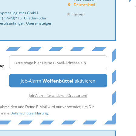
Deutschland
express logistics GmbH
merken
 (m/w/d)* für Glieder- oder
erufsanfänger, Quereinsteiger,
er
Job-Alarm
Wolfenbüttel
aktivieren
Job-Alarm für anderen Ort starten?
t abmelden und Deine E-Mail wird nur verwendet, um Dir
unsere
Datenschutzerklärung
.