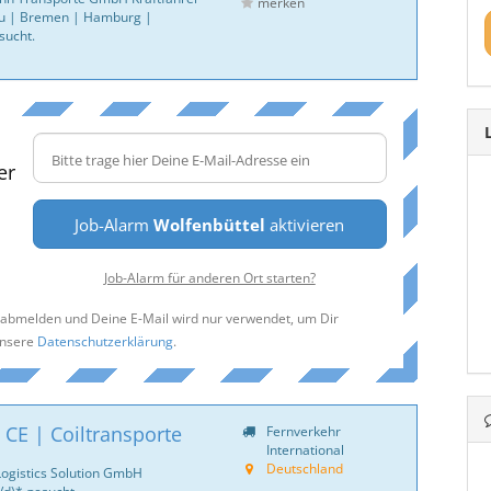
merken
u | Bremen | Hamburg |
sucht.
er
Job-Alarm
Wolfenbüttel
aktivieren
Job-Alarm für anderen Ort starten?
t abmelden und Deine E-Mail wird nur verwendet, um Dir
unsere
Datenschutzerklärung
.
 CE | Coiltransporte
Fernverkehr
International
Deutschland
Logistics Solution GmbH