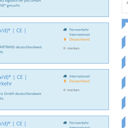
NG logistics for you GmbH
d)* gesucht.
/d)* | CE |
Fernverkehr
International
Deutschland
CARTRANS deutschlandweit
merken
ht.
/d)* | CE |
International
Deutschland
rkehr
merken
ans GmbH deutschlandweit
ht.
/d)* | CE |
Fernverkehr
International