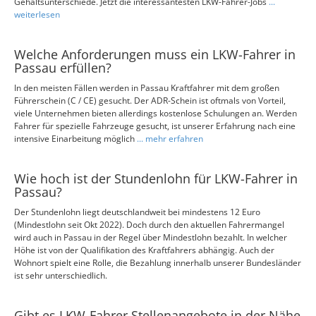
Gehaltsunterschiede. Jetzt die interessantesten LKW-Fahrer-Jobs
...
weiterlesen
Welche Anforderungen muss ein LKW-Fahrer in
Passau erfüllen?
In den meisten Fällen werden in Passau Kraftfahrer mit dem großen
Führerschein (C / CE) gesucht. Der ADR-Schein ist oftmals von Vorteil,
viele Unternehmen bieten allerdings kostenlose Schulungen an. Werden
Fahrer für spezielle Fahrzeuge gesucht, ist unserer Erfahrung nach eine
intensive Einarbeitung möglich
... mehr erfahren
Wie hoch ist der Stundenlohn für LKW-Fahrer in
Passau?
Der Stundenlohn liegt deutschlandweit bei mindestens 12 Euro
(Mindestlohn seit Okt 2022). Doch durch den aktuellen Fahrermangel
wird auch in Passau in der Regel über Mindestlohn bezahlt. In welcher
Höhe ist von der Qualifikation des Kraftfahrers abhängig. Auch der
Wohnort spielt eine Rolle, die Bezahlung innerhalb unserer Bundesländer
ist sehr unterschiedlich.
Gibt es LKW-Fahrer Stellenangebote in der Nähe