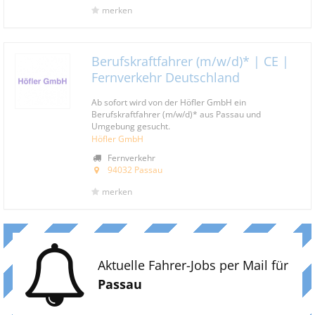
merken
Berufskraftfahrer (m/w/d)* | CE |
Fernverkehr Deutschland
Ab sofort wird von der Höfler GmbH ein
Berufskraftfahrer (m/w/d)* aus Passau und
Umgebung gesucht.
Höfler GmbH
Fernverkehr
94032 Passau
merken
Aktuelle Fahrer-Jobs per Mail für
Passau