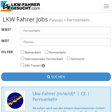
Tog
nav
LKW Fahrer Jobs
Passau + Fernverkehr
WAS?
WO?
FILTER
Nahverkehr
Fernverkehr
Internationaler Fernverkehr
Gemischt
Alle Touren
SUCHEN
Lkw-Fahrer (m/w/d)* | CE |
Fernverkehr
Ab sofort wird von der Johann Auernhammer GmbH