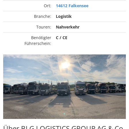
Ort:
14612 Falkensee
Branche:
Logistik
Touren:
Nahverkehr
Benötigter
C / CE
Führerschein:
Über BLG LOGISTICS GROUP AG & Co.