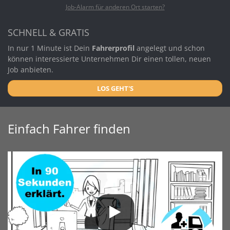
Job-Alarm für anderen Ort starten?
SCHNELL & GRATIS
In nur 1 Minute ist Dein
Fahrerprofil
angelegt und schon
können interessierte Unternehmen Dir einen tollen, neuen
Job anbieten.
LOS GEHT'S
Einfach Fahrer finden