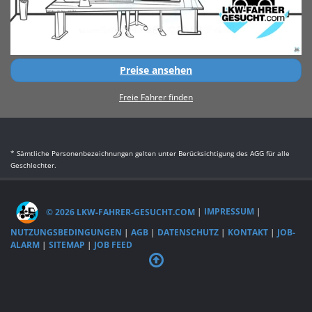
Preise ansehen
Freie Fahrer finden
* Sämtliche Personenbezeichnungen gelten unter Berücksichtigung des AGG für alle
Geschlechter.
© 2026 LKW-FAHRER-GESUCHT.COM
|
IMPRESSUM
|
NUTZUNGSBEDINGUNGEN
|
AGB
|
DATENSCHUTZ
|
KONTAKT
|
JOB-
ALARM
|
SITEMAP
|
JOB FEED