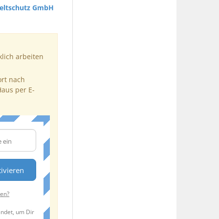
ltschutz GmbH
klich arbeiten
ort nach
Haus per E-
ivieren
ten?
endet, um Dir