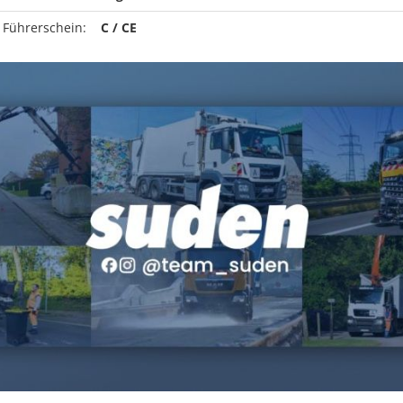
 Führerschein:
C / CE