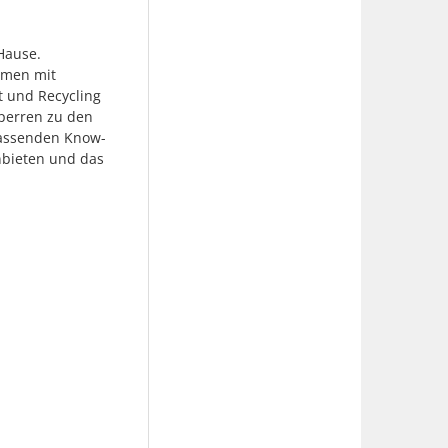
Hause.
hmen mit
t und Recycling
perren zu den
fassenden Know-
nbieten und das