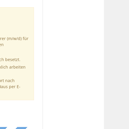
rer (m/w/d) für
en
ch besetzt.
klich arbeiten
ort nach
Haus per E-