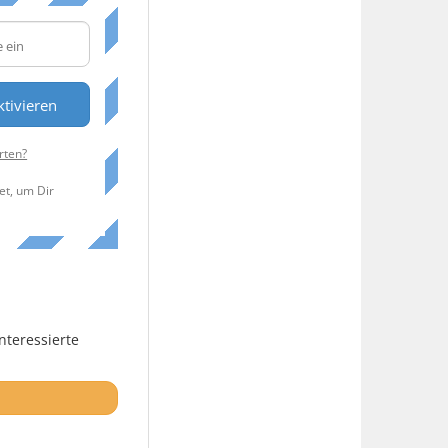
tivieren
rten?
et, um Dir
nteressierte