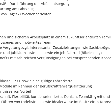
äße Durchführung der Abfallentsorgung
Wartung am Fahrzeug
n von Tages- / Wochenberichten
en und sicheren Arbeitsplatz in einem zukunftsorientierten Fam
lossenes und motiviertes Team
ve Vergütung zzgl. interessanter Zusatzleistungen wie Sachbezüge, 
ge und Jubiläumsprämien, sowie ein Job-Fahrrad (Bikeleasing)
nefits mit zahlreichen Vergünstigungen bei entsprechenden Koop
lasse C / CE sowie eine gültige Fahrerkarte
odule im Rahmen der Berufskraftfahrerqualifizierung
ntnisse von Vorteil
schaft, Flexibilität, kundenorientiertes Denken, Teamfähigkeit und 
 Führen von Ladekränen sowie idealerweise im Besitz eines Krans