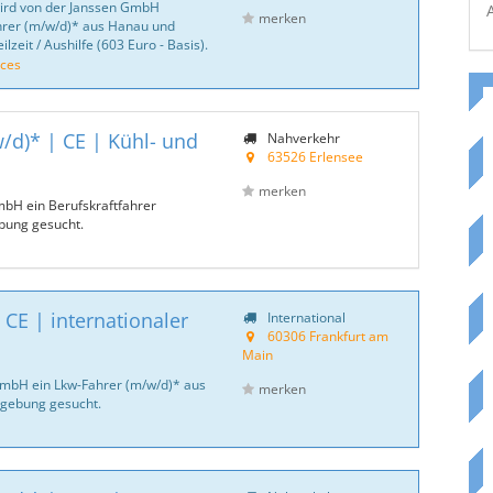
wird von der Janssen GmbH
merken
ahrer (m/w/d)* aus Hanau und
lzeit / Aushilfe (603 Euro - Basis).
ices
/d)* | CE | Kühl- und
Nahverkehr
63526 Erlensee
merken
mbH ein Berufskraftfahrer
bung gesucht.
CE | internationaler
International
60306 Frankfurt am
Main
GmbH ein Lkw-Fahrer (m/w/d)* aus
merken
gebung gesucht.