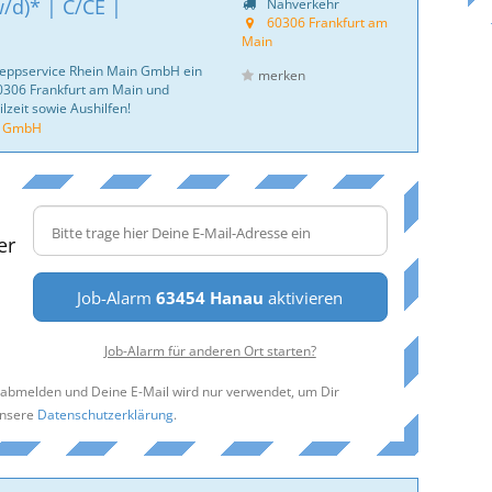
/d)* | C/CE |
Nahverkehr
60306 Frankfurt am
Main
hleppservice Rhein Main GmbH ein
merken
60306 Frankfurt am Main und
lzeit sowie Aushilfen!
n GmbH
er
Job-Alarm
63454 Hanau
aktivieren
Job-Alarm für anderen Ort starten?
t abmelden und Deine E-Mail wird nur verwendet, um Dir
unsere
Datenschutzerklärung
.