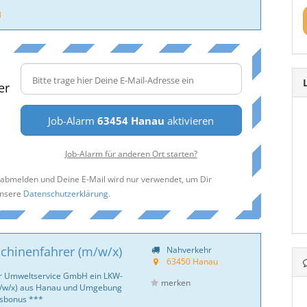
H
er
Job-Alarm
63454 Hanau
aktivieren
Job-Alarm für anderen Ort starten?
t abmelden und Deine E-Mail wird nur verwendet, um Dir
unsere
Datenschutzerklärung
.
chinenfahrer (m/w/x)
Nahverkehr
63450 Hanau
er Umweltservice GmbH ein LKW-
merken
m/w/x) aus Hanau und Umgebung
nsbonus ***