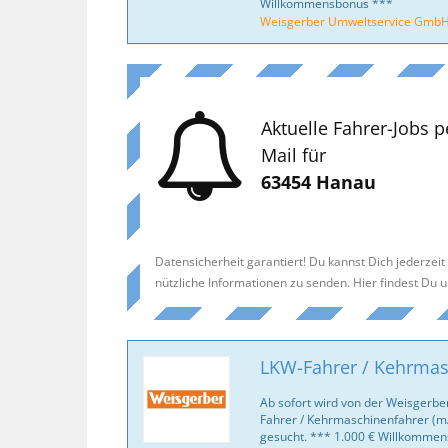
Willkommensbonus ***
Weisgerber Umweltservice Gmb
Aktuelle Fahrer-Jobs p
Mail für
63454 Hanau
Datensicherheit garantiert! Du kannst Dich jederzei
nützliche Informationen zu senden. Hier findest Du 
LKW-Fahrer / Kehrmas
Ab sofort wird von der Weisgerb
Fahrer / Kehrmaschinenfahrer (
gesucht. *** 1.000 € Willkomme