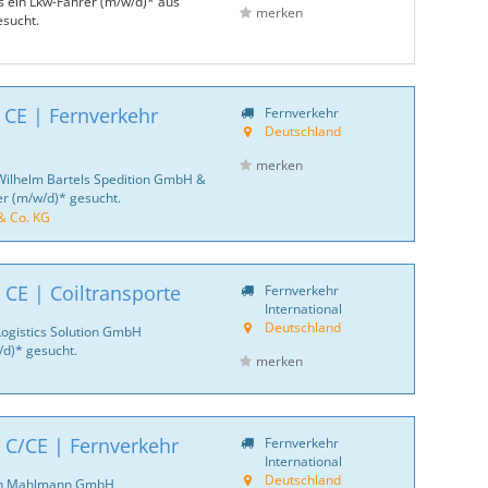
ks ein Lkw-Fahrer (m/w/d)* aus
merken
sucht.
 CE | Fernverkehr
Fernverkehr
Deutschland
merken
Wilhelm Bartels Spedition GmbH &
er (m/w/d)* gesucht.
& Co. KG
 CE | Coiltransporte
Fernverkehr
International
Deutschland
Logistics Solution GmbH
d)* gesucht.
merken
 C/CE | Fernverkehr
Fernverkehr
International
Deutschland
ich Mahlmann GmbH