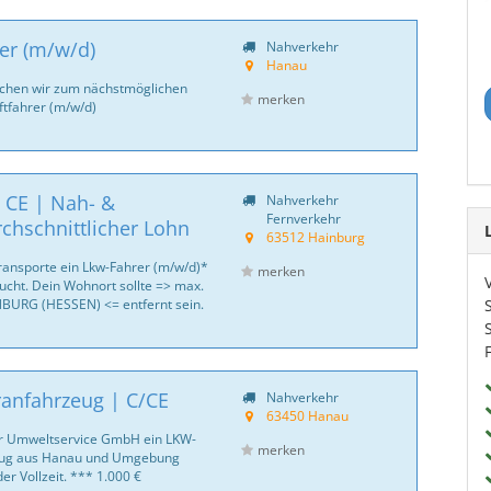
rer (m/w/d)
Nahverkehr
Hanau
uchen wir zum nächstmöglichen
merken
ftfahrer (m/w/d)
 CE | Nah- &
Nahverkehr
Fernverkehr
chschnittlicher Lohn
63512 Hainburg
Transporte ein Lkw-Fahrer (m/w/d)*
merken
ht. Dein Wohnort sollte => max.
BURG (HESSEN) <= entfernt sein.
ranfahrzeug | C/CE
Nahverkehr
63450 Hanau
er Umweltservice GmbH ein LKW-
merken
zeug aus Hanau und Umgebung
der Vollzeit. *** 1.000 €