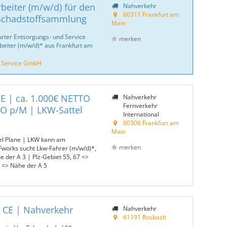
rbeiter (m/w/d) für den
Nahverkehr
60311 Frankfurt am
/Schadstoffsammlung
Main
urter Entsorgungs- und Service
merken
beiter (m/w/d)* aus Frankfurt am
d Service GmbH
E | ca. 1.000€ NETTO
Nahverkehr
Fernverkehr
TO p/M | LKW-Sattel
International
60306 Frankfurt am
Main
el Plane | LKW kann am
merken
works sucht Lkw-Fahrer (m/w/d)*,
 der A 3 | Plz-Gebiet 55, 67 =>
=> Nähe der A 5
| CE | Nahverkehr
Nahverkehr
61191 Rosbach