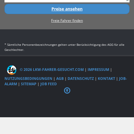
Preise ansehen
Freie Fahrer finden
* Sämtliche Personenbezeichnungen gelten unter Berücksichtigung des AGG für alle
Geschlechter.
© 2026 LKW-FAHRER-GESUCHT.COM
|
IMPRESSUM
|
NUTZUNGSBEDINGUNGEN
|
AGB
|
DATENSCHUTZ
|
KONTAKT
|
JOB-
ALARM
|
SITEMAP
|
JOB FEED