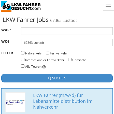
Tog
nav
LKW Fahrer Jobs
67363 Lustadt
WAS?
WO?
FILTER
Nahverkehr
Fernverkehr
Internationaler Fernverkehr
Gemischt
Alle Touren
SUCHEN
LKW Fahrer (m/w/d) für
Lebensmitteldistribution im
Nahverkehr