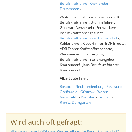
Berufskraftfahrer Knorrendorf
Einkommen
.
Weitere beliebte Suchen währen z.B.:
Berufskraftfahrer, Brummifahrer,
Güterstraßenverkehr, Fernverkehr
Berufskraftfahrer gesucht, -
Berufskraftfahrer Jobs Knorrendorf
-,
Kühlerfahrer, Kipperfahrer, BDF-Brücke,
ADR Fahrer Kraftstofftransporte,
Werksverkehr, Fahrer Jobs,
Berufskraftfahrer Stellenangebot
Knorrendorf - Jobs Berufskraftfahrer
Knorrendorf
Allzeit gute Fahrt.
Rostock
-
Neubrandenburg
-
Stralsund
-
Greifswald
-
Güstrow
-
Waren
-
Neustrelitz
-
Prenzlau
-
Templin
-
Ribnitz-Damgarten
Wird auch oft gefragt:
Wie viele offene LKW-Fahrer-Stellen gibt es im Raum Knorrendorf?