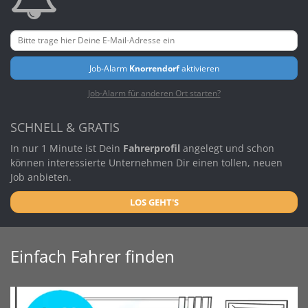
Job-Alarm
Knorrendorf
aktivieren
Job-Alarm für anderen Ort starten?
SCHNELL & GRATIS
In nur 1 Minute ist Dein
Fahrerprofil
angelegt und schon
können interessierte Unternehmen Dir einen tollen, neuen
Job anbieten.
LOS GEHT'S
Einfach Fahrer finden