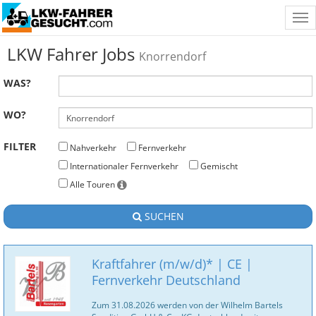
Tog
nav
LKW Fahrer Jobs
Knorrendorf
WAS?
WO?
FILTER
Nahverkehr
Fernverkehr
Internationaler Fernverkehr
Gemischt
Alle Touren
SUCHEN
Kraftfahrer (m/w/d)* | CE |
Fernverkehr Deutschland
Zum 31.08.2026 werden von der Wilhelm Bartels