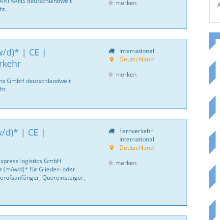
CARTRANS deutschlandweit
merken
ht.
/d)* | CE |
International
Deutschland
rkehr
merken
ans GmbH deutschlandweit
ht.
/d)* | CE |
Fernverkehr
International
Deutschland
express logistics GmbH
merken
 (m/w/d)* für Glieder- oder
erufsanfänger, Quereinsteiger,