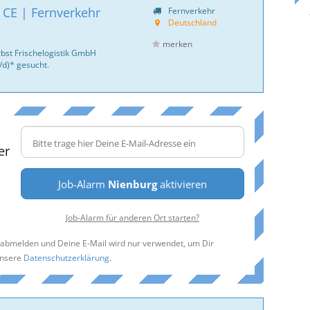
 CE | Fernverkehr
Fernverkehr
Deutschland
merken
bst Frischelogistik GmbH
/d)* gesucht.
er
Job-Alarm
Nienburg
aktivieren
Job-Alarm für anderen Ort starten?
t abmelden und Deine E-Mail wird nur verwendet, um Dir
unsere
Datenschutzerklärung
.