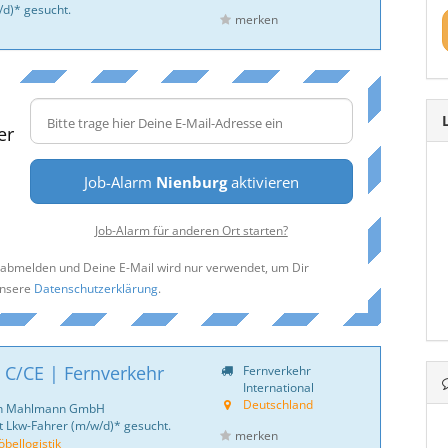
d)* gesucht.
merken
er
Job-Alarm
Nienburg
aktivieren
Job-Alarm für anderen Ort starten?
t abmelden und Deine E-Mail wird nur verwendet, um Dir
unsere
Datenschutzerklärung
.
 C/CE | Fernverkehr
Fernverkehr
International
Deutschland
ich Mahlmann GmbH
 Lkw-Fahrer (m/w/d)* gesucht.
merken
ellogistik