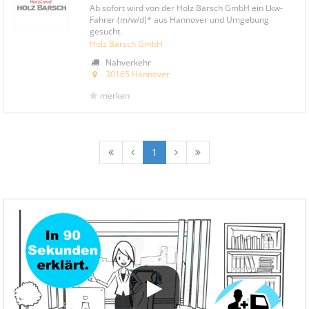
Ab sofort wird von der Holz Barsch GmbH ein Lkw-
Fahrer (m/w/d)* aus Hannover und Umgebung
gesucht.
Holz Barsch GmbH
Nahverkehr
30165 Hannover
merken
1