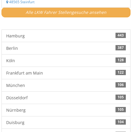
48565 Steinfurt
Alle LKW Fahrer Stellengesuche ansehen
443
Hamburg
387
Berlin
128
Köln
122
Frankfurt am Main
106
München
105
Düsseldorf
105
Nürnberg
104
Duisburg