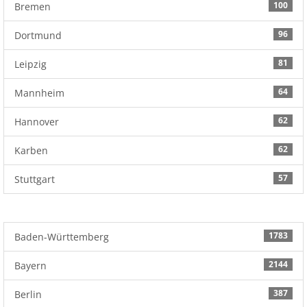
100
Bremen
96
Dortmund
81
Leipzig
64
Mannheim
62
Hannover
62
Karben
57
Stuttgart
1783
Baden-Württemberg
2144
Bayern
387
Berlin