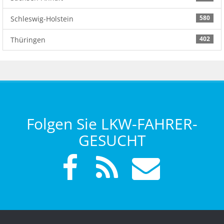
580
Schleswig-Holstein
402
Thüringen
Folgen Sie LKW-FAHRER-
GESUCHT