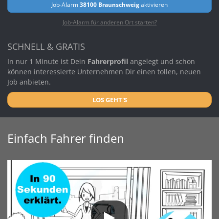
Job-Alarm
38100 Braunschweig
aktivieren
Job-Alarm für anderen Ort starten?
SCHNELL & GRATIS
In nur 1 Minute ist Dein
Fahrerprofil
angelegt und schon
können interessierte Unternehmen Dir einen tollen, neuen
Job anbieten.
LOS GEHT'S
Einfach Fahrer finden