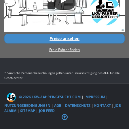
Preise ansehen
Freie Fahrer finden
* Sämtliche Personenbezeichnungen gelten unter Berücksichtigung des AGG für alle
Geschlechter.
© 2026 LKW-FAHRER-GESUCHT.COM
|
IMPRESSUM
|
NUTZUNGSBEDINGUNGEN
|
AGB
|
DATENSCHUTZ
|
KONTAKT
|
JOB-
ALARM
|
SITEMAP
|
JOB FEED