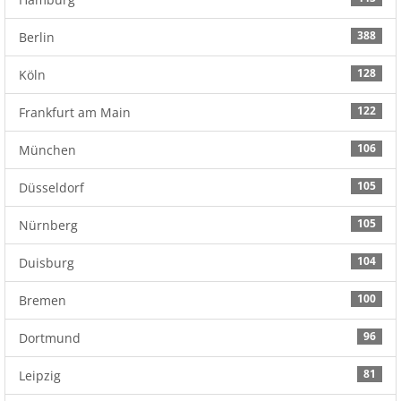
388
Berlin
128
Köln
122
Frankfurt am Main
106
München
105
Düsseldorf
105
Nürnberg
104
Duisburg
100
Bremen
96
Dortmund
81
Leipzig