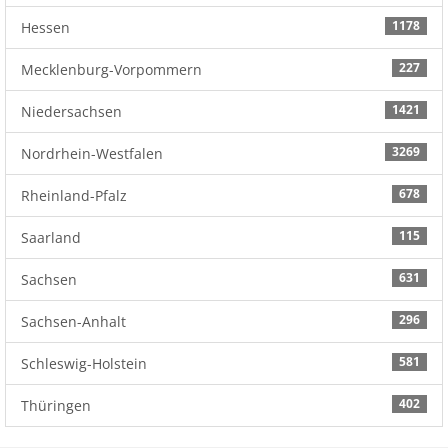
1178
Hessen
227
Mecklenburg-Vorpommern
1421
Niedersachsen
3269
Nordrhein-Westfalen
678
Rheinland-Pfalz
115
Saarland
631
Sachsen
296
Sachsen-Anhalt
581
Schleswig-Holstein
402
Thüringen