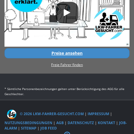
Preise ansehen
Freie Fahrer finden
* Sämtliche Personenbezeichnungen gelten unter Berücksichtigung des AGG für alle
Geschlechter.
© 2026 LKW-FAHRER-GESUCHT.COM
|
IMPRESSUM
|
NUTZUNGSBEDINGUNGEN
|
AGB
|
DATENSCHUTZ
|
KONTAKT
|
JOB-
ALARM
|
SITEMAP
|
JOB FEED