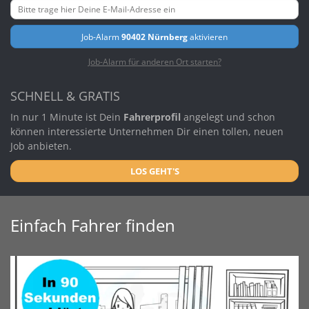
Job-Alarm
90402 Nürnberg
aktivieren
Job-Alarm für anderen Ort starten?
SCHNELL & GRATIS
In nur 1 Minute ist Dein
Fahrerprofil
angelegt und schon
können interessierte Unternehmen Dir einen tollen, neuen
Job anbieten.
LOS GEHT'S
Einfach Fahrer finden