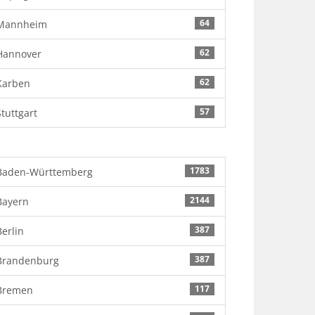
64
Mannheim
62
Hannover
62
Karben
57
Stuttgart
1783
Baden-Württemberg
2144
Bayern
387
Berlin
387
Brandenburg
117
Bremen