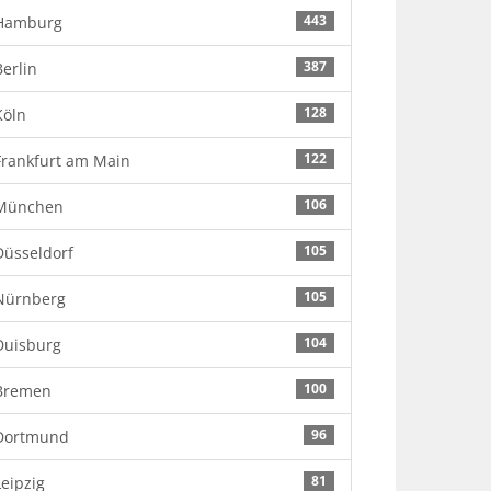
443
Hamburg
387
Berlin
128
Köln
122
Frankfurt am Main
106
München
105
Düsseldorf
105
Nürnberg
104
Duisburg
100
Bremen
96
Dortmund
81
Leipzig