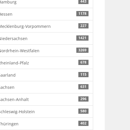
443
Hamburg
1178
Hessen
227
Mecklenburg-Vorpommern
1421
Niedersachsen
3269
Nordrhein-Westfalen
678
Rheinland-Pfalz
115
Saarland
631
Sachsen
296
Sachsen-Anhalt
580
Schleswig-Holstein
402
Thüringen