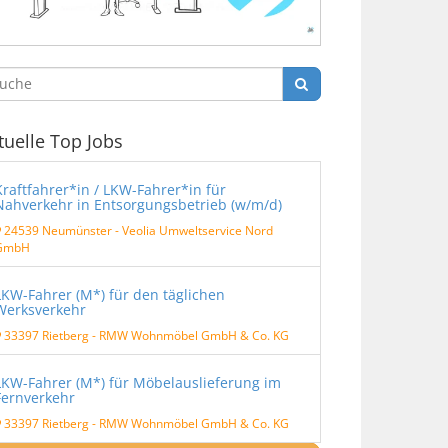
tuelle Top Jobs
Kraftfahrer*in / LKW-Fahrer*in für
Nahverkehr in Entsorgungsbetrieb (w/m/d)
24539 Neumünster
-
Veolia Umweltservice Nord
GmbH
LKW-Fahrer (M*) für den täglichen
Werksverkehr
33397 Rietberg
-
RMW Wohnmöbel GmbH & Co. KG
LKW-Fahrer (M*) für Möbelauslieferung im
Fernverkehr
33397 Rietberg
-
RMW Wohnmöbel GmbH & Co. KG