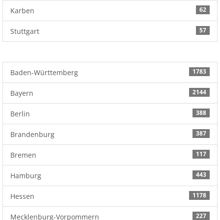
62
Karben
57
Stuttgart
1783
Baden-Württemberg
2144
Bayern
388
Berlin
387
Brandenburg
117
Bremen
443
Hamburg
1178
Hessen
227
Mecklenburg-Vorpommern