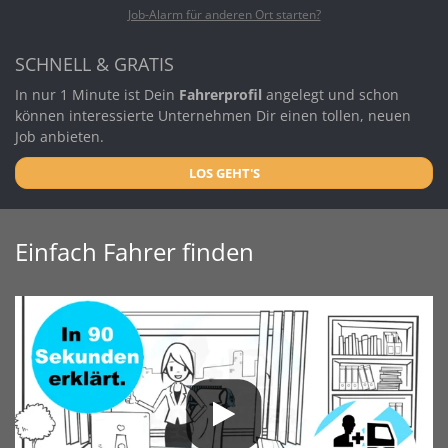
Job-Alarm für anderen Ort starten?
SCHNELL & GRATIS
In nur 1 Minute ist Dein
Fahrerprofil
angelegt und schon
können interessierte Unternehmen Dir einen tollen, neuen
Job anbieten.
LOS GEHT'S
Einfach Fahrer finden