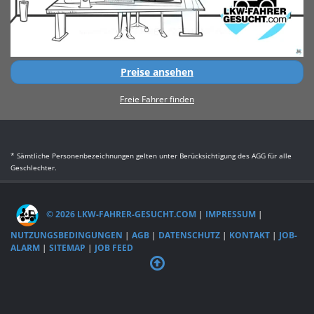
Preise ansehen
Freie Fahrer finden
* Sämtliche Personenbezeichnungen gelten unter Berücksichtigung des AGG für alle
Geschlechter.
© 2026 LKW-FAHRER-GESUCHT.COM
|
IMPRESSUM
|
NUTZUNGSBEDINGUNGEN
|
AGB
|
DATENSCHUTZ
|
KONTAKT
|
JOB-
ALARM
|
SITEMAP
|
JOB FEED