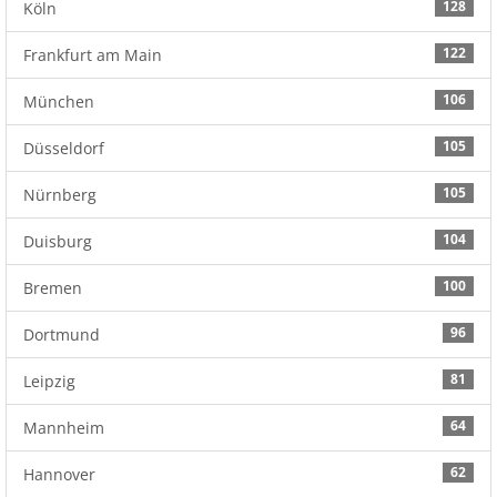
128
Köln
122
Frankfurt am Main
106
München
105
Düsseldorf
105
Nürnberg
104
Duisburg
100
Bremen
96
Dortmund
81
Leipzig
64
Mannheim
62
Hannover