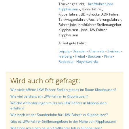
Trucker gesucht, -
Kraftfahrer Jobs
Klipphausen
-, Kühlerfahrer,
Kipperfahrer, BDF-Brücke, ADR Fahrer
Tankwagenfahrer, Auslieferungsfahrer,
Fahrer Jobs, Kraftfahrer Stellenangebot
Klipphausen - Jobs LKW Fahrer
Klipphausen
Allzeit gute Fahrt.
Leipzig
-
Dresden
-
Chemnitz
-
Zwickau
-
Freiberg
-
Freital
-
Bautzen
-
Pirna
-
Radebeul
-
Hoyerswerda
Wird auch oft gefragt:
Wie viele offene LKW-Fahrer-Stellen gibt es im Raum Klipphausen?
Wie viel verdient ein LKW-Fahrer in Klipphausen?
Welche Anforderungen muss ein LKW-Fahrer in Klipphausen
erfüllen?
Wie hoch ist der Stundenlohn für LKW-Fahrer in Klipphausen?
Gibt es LKW-Fahrer Stellenangebote in der Nähe von Klipphausen?
Wie finde ich einen neuen Kraftfahrer Job in Klipphausen?