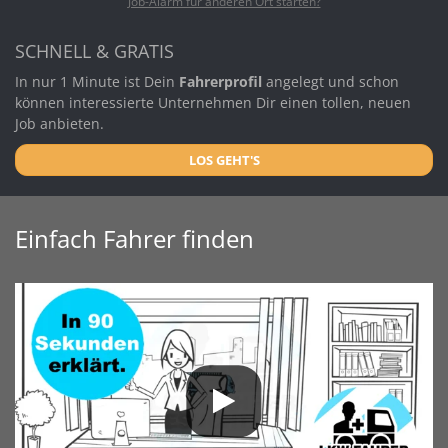
Job-Alarm für anderen Ort starten?
SCHNELL & GRATIS
In nur 1 Minute ist Dein
Fahrerprofil
angelegt und schon
können interessierte Unternehmen Dir einen tollen, neuen
Job anbieten.
LOS GEHT'S
Einfach Fahrer finden