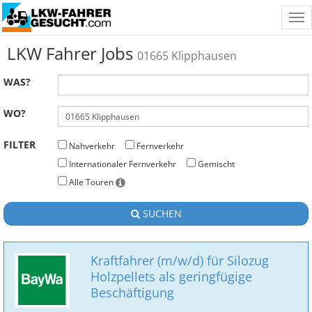
Tog
nav
LKW Fahrer Jobs
01665 Klipphausen
WAS?
WO?
FILTER
Nahverkehr
Fernverkehr
Internationaler Fernverkehr
Gemischt
Alle Touren
SUCHEN
Kraftfahrer (m/w/d) für Silozug
Holzpellets als geringfügige
Beschäftigung