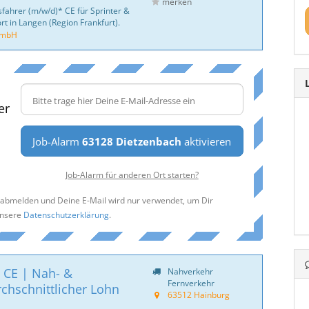
merken
sfahrer (m/w/d)* CE für Sprinter &
rt in Langen (Region Frankfurt).
GmbH
er
Job-Alarm
63128 Dietzenbach
aktivieren
Job-Alarm für anderen Ort starten?
t abmelden und Deine E-Mail wird nur verwendet, um Dir
unsere
Datenschutzerklärung
.
 CE | Nah- &
Nahverkehr
Fernverkehr
chschnittlicher Lohn
63512 Hainburg