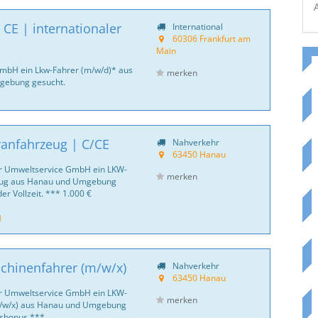
CE | internationaler
International
60306 Frankfurt am
Main
GmbH ein Lkw-Fahrer (m/w/d)* aus
merken
gebung gesucht.
ranfahrzeug | C/CE
Nahverkehr
63450 Hanau
er Umweltservice GmbH ein LKW-
merken
zeug aus Hanau und Umgebung
der Vollzeit. *** 1.000 €
H
chinenfahrer (m/w/x)
Nahverkehr
63450 Hanau
er Umweltservice GmbH ein LKW-
merken
m/w/x) aus Hanau und Umgebung
nsbonus ***