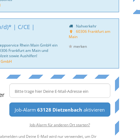
H
/d)* | C/CE |
Nahverkehr
60306 Frankfurt am
Main
hleppservice Rhein Main GmbH ein
merken
60306 Frankfurt am Main und
lzeit sowie Aushilfen!
n GmbH
er
Job-Alarm
63128 Dietzenbach
aktivieren
Job-Alarm für anderen Ort starten?
t abmelden und Deine E-Mail wird nur verwendet, um Dir