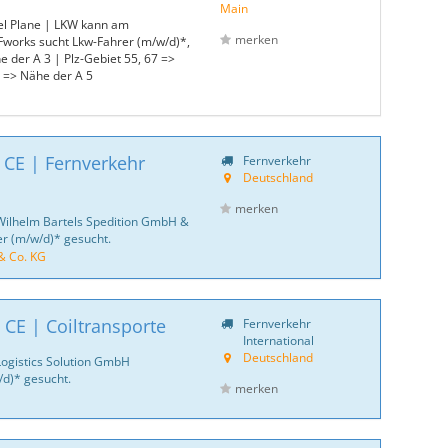
Main
el Plane | LKW kann am
merken
works sucht Lkw-Fahrer (m/w/d)*,
 der A 3 | Plz-Gebiet 55, 67 =>
=> Nähe der A 5
 CE | Fernverkehr
Fernverkehr
Deutschland
merken
Wilhelm Bartels Spedition GmbH &
er (m/w/d)* gesucht.
& Co. KG
 CE | Coiltransporte
Fernverkehr
International
Deutschland
Logistics Solution GmbH
d)* gesucht.
merken