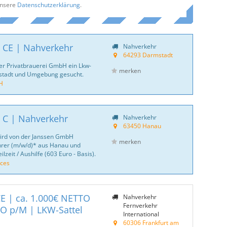
unsere
Datenschutzerklärung
.
| CE | Nahverkehr
Nahverkehr
64293 Darmstadt
er Privatbrauerei GmbH ein Lkw-
merken
stadt und Umgebung gesucht.
H
 C | Nahverkehr
Nahverkehr
63450 Hanau
wird von der Janssen GmbH
merken
ahrer (m/w/d)* aus Hanau und
lzeit / Aushilfe (603 Euro - Basis).
ices
E | ca. 1.000€ NETTO
Nahverkehr
Fernverkehr
TO p/M | LKW-Sattel
International
60306 Frankfurt am