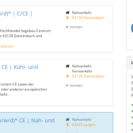
/d)* | C/CE |
Nahverkehr
63128 Dietzenbach
merken
BauFachHandel hagebau Centrum
us 63128 Dietzenbach und
Centrum
 CE | Kühl- und
Nahverkehr
Fernverkehr
63128 Dietzenbach
rschein CE sowie der
merken
d oder anderen europäischen
kehr.
m/w/d)* CE | Nah- und
Nahverkehr
63225 Langen