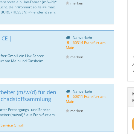
Transporte ein Lkw-Fahrer (m/w/d)*
merken
ht. Dein Wohnort sollte => max.
BURG (HESSEN) <= entfernt sein.
 CE |
Nahverkehr
60314 Frankfurt am
Main
Lifter GmbH ein Lkw-Fahrer
merken
furt am Main und Ginsheim-
rbeiter (m/w/d) für den
Nahverkehr
60311 Frankfurt am
/Schadstoffsammlung
Main
urter Entsorgungs- und Service
merken
beiter (m/w/d)* aus Frankfurt am
d Service GmbH