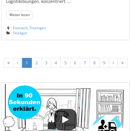
Logistiklösungen, konzentriert. ...
Weiter lesen
Eisenach
,
Thüringen
Stückgut
1
2
3
4
5
6
7
8
9