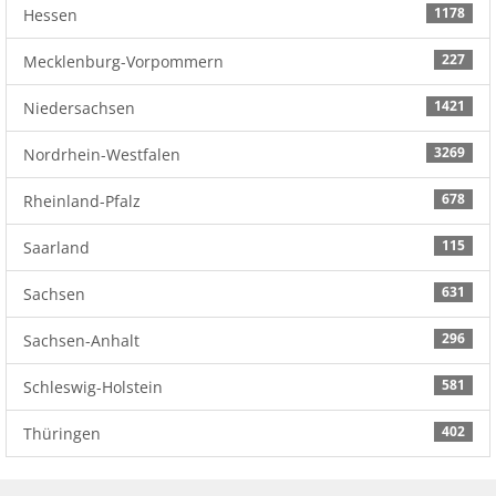
1178
Hessen
227
Mecklenburg-Vorpommern
1421
Niedersachsen
3269
Nordrhein-Westfalen
678
Rheinland-Pfalz
115
Saarland
631
Sachsen
296
Sachsen-Anhalt
581
Schleswig-Holstein
402
Thüringen