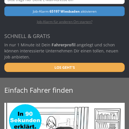
Job-Alarm
65197 Wiesbaden
aktivieren
Job-Alarm für anderen Ort starten?
SCHNELL & GRATIS
In nur 1 Minute ist Dein
Fahrerprofil
angelegt und schon
können interessierte Unternehmen Dir einen tollen, neuen
Job anbieten.
LOS GEHT'S
Einfach Fahrer finden