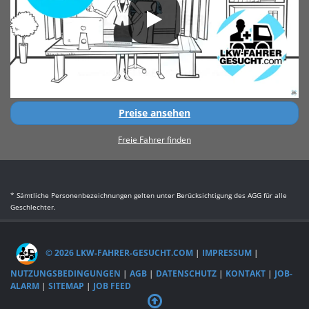
Preise ansehen
Freie Fahrer finden
* Sämtliche Personenbezeichnungen gelten unter Berücksichtigung des AGG für alle
Geschlechter.
© 2026 LKW-FAHRER-GESUCHT.COM
|
IMPRESSUM
|
NUTZUNGSBEDINGUNGEN
|
AGB
|
DATENSCHUTZ
|
KONTAKT
|
JOB-
ALARM
|
SITEMAP
|
JOB FEED