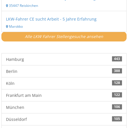
35447 Reiskirchen
LKW-Fahrer CE sucht Arbeit - 5 Jahre Erfahrung
Marokko
Alle LKW Fahrer Stellengesuche ansehen
443
Hamburg
388
Berlin
128
Köln
122
Frankfurt am Main
106
München
105
Düsseldorf