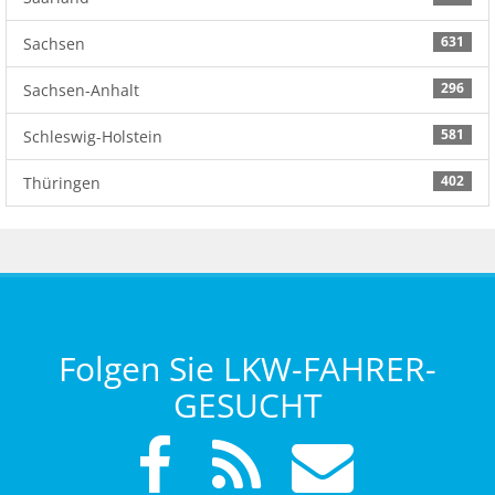
631
Sachsen
296
Sachsen-Anhalt
581
Schleswig-Holstein
402
Thüringen
Folgen Sie LKW-FAHRER-
GESUCHT