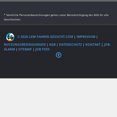
* Sämtliche Personenbezeichnungen gelten unter Berücksichtigung des AGG für alle
Geschlechter.
© 2026 LKW-FAHRER-GESUCHT.COM
|
IMPRESSUM
|
NUTZUNGSBEDINGUNGEN
|
AGB
|
DATENSCHUTZ
|
KONTAKT
|
JOB-
ALARM
|
SITEMAP
|
JOB FEED