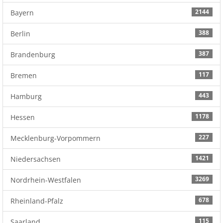
2144
Bayern
388
Berlin
387
Brandenburg
117
Bremen
443
Hamburg
1178
Hessen
227
Mecklenburg-Vorpommern
1421
Niedersachsen
3269
Nordrhein-Westfalen
678
Rheinland-Pfalz
115
Saarland