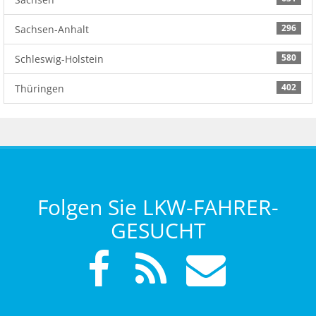
296
Sachsen-Anhalt
580
Schleswig-Holstein
402
Thüringen
Folgen Sie LKW-FAHRER-
GESUCHT