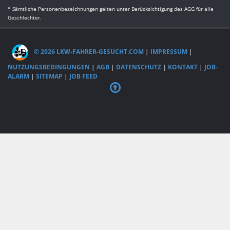
* Sämtliche Personenbezeichnungen gelten unter Berücksichtigung des AGG für alle
Geschlechter.
© 2026 LKW-FAHRER-GESUCHT.COM
|
IMPRESSUM
|
NUTZUNGSBEDINGUNGEN
|
AGB
|
DATENSCHUTZ
|
KONTAKT
|
JOB-
ALARM
|
SITEMAP
|
JOB FEED