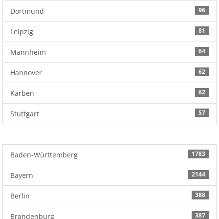
96
Dortmund
81
Leipzig
64
Mannheim
62
Hannover
62
Karben
57
Stuttgart
1783
Baden-Württemberg
2144
Bayern
388
Berlin
387
Brandenburg