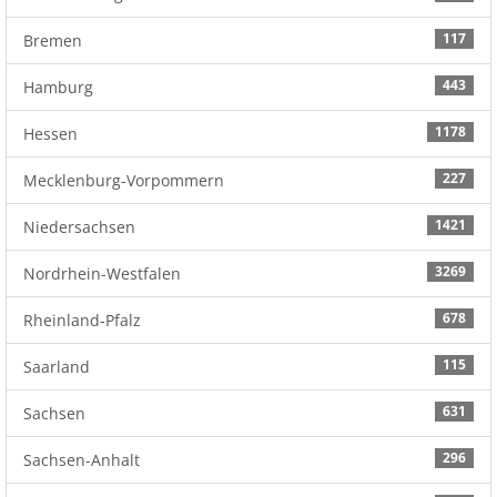
117
Bremen
443
Hamburg
1178
Hessen
227
Mecklenburg-Vorpommern
1421
Niedersachsen
3269
Nordrhein-Westfalen
678
Rheinland-Pfalz
115
Saarland
631
Sachsen
296
Sachsen-Anhalt