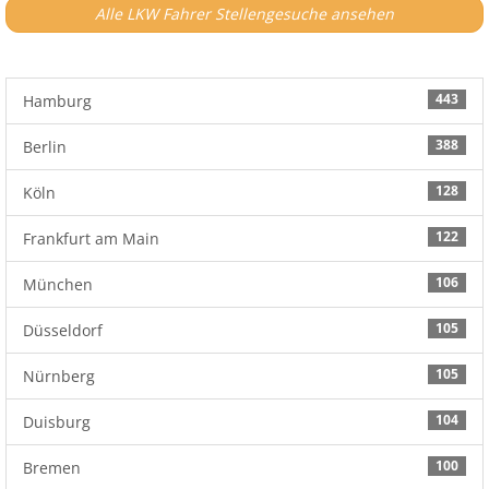
Alle LKW Fahrer Stellengesuche ansehen
443
Hamburg
388
Berlin
128
Köln
122
Frankfurt am Main
106
München
105
Düsseldorf
105
Nürnberg
104
Duisburg
100
Bremen