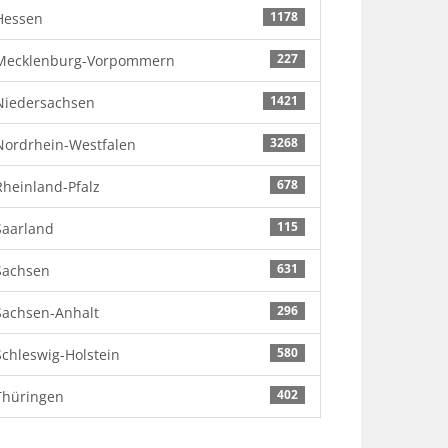
1178
Hessen
227
Mecklenburg-Vorpommern
1421
Niedersachsen
3268
Nordrhein-Westfalen
678
Rheinland-Pfalz
115
Saarland
631
Sachsen
296
Sachsen-Anhalt
580
Schleswig-Holstein
402
Thüringen