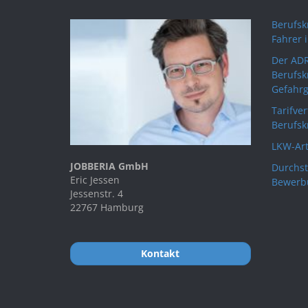
Berufskr
Fahrer 
Der ADR
Berufsk
Gefahrg
Tarifve
Berufsk
LKW-Art
JOBBERIA GmbH
Durchst
Eric Jessen
Bewerb
Jessenstr. 4
22767 Hamburg
Kontakt