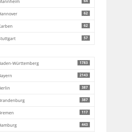
64
Mannheim
62
Hannover
62
Karben
57
Stuttgart
1783
Baden-Württemberg
2143
Bayern
387
Berlin
387
Brandenburg
117
Bremen
443
Hamburg