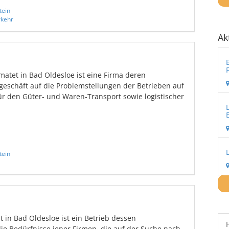
tein
rkehr
Ak
atet in Bad Oldesloe ist eine Firma deren
geschäft auf die Problemstellungen der Betrieben auf
r den Güter- und Waren-Transport sowie logistischer
tein
t in Bad Oldesloe ist ein Betrieb dessen
 die Bedürfnisse jener Firmen, die auf der Suche nach