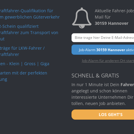
aftfahrer-Qualifikation für
Aktuelle Fahrer-Job
im gewerblichen Güterverkehr
Mail für
30159 Hannover
-Schein qualifiziert
raftfahrer zum Transport von
ut
rträge für LKW-Fahrer /
Job-Alarm
30159 Hannover
aktiv
raftfahrer
Job-Alarm für anderen Ort star
en - Klein | Gross | Giga
arten mit der perfekten
SCHNELL & GRATIS
ung
In nur 1 Minute ist Dein
Fahrer
angelegt und schon können
interessierte Unternehmen Dir
tollen, neuen Job anbieten.
LOS GEHT'S