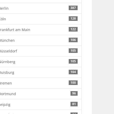
387
Berlin
128
Köln
122
Frankfurt am Main
106
München
105
Düsseldorf
105
Nürnberg
104
Duisburg
100
Bremen
96
Dortmund
81
Leipzig