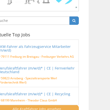
tuelle Top Jobs
LKW-Fahrer als Fahrzeugservice Mitarbeiter
(m/w/d)
79111 Freiburg im Breisgau
-
Freiburger Verkehrs AG
Berufskraftfahrer (m/w/d)* | CE | Fernverkehr
Deutschland
59823 Arnsberg
-
Spezialtransporte Werl
Fördertechnik Werl)
Berufskraftfahrer (m/w/d)* | CE | Recycling
68199 Mannheim
-
Theodor Claus GmbH
Alle Kraftfahrer Jobs ansehen