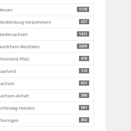
1178
Hessen
227
Mecklenburg-Vorpommern
1421
Niedersachsen
3269
Nordrhein-Westfalen
678
Rheinland-Pfalz
115
Saarland
631
Sachsen
296
Sachsen-Anhalt
581
Schleswig-Holstein
402
Thüringen