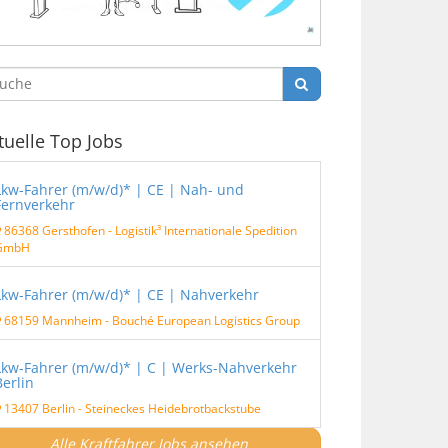
tuelle Top Jobs
Lkw-Fahrer (m/w/d)* | CE | Nah- und
Fernverkehr
86368 Gersthofen
-
Logistik³ Internationale Spedition
GmbH
Lkw-Fahrer (m/w/d)* | CE | Nahverkehr
68159 Mannheim
-
Bouché European Logistics Group
Lkw-Fahrer (m/w/d)* | C | Werks-Nahverkehr
Berlin
13407 Berlin
-
Steineckes Heidebrotbackstube
Alle Kraftfahrer Jobs ansehen