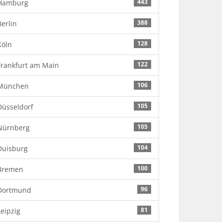
443
Hamburg
388
Berlin
128
Köln
122
Frankfurt am Main
106
München
105
Düsseldorf
105
Nürnberg
104
Duisburg
100
Bremen
96
Dortmund
81
Leipzig