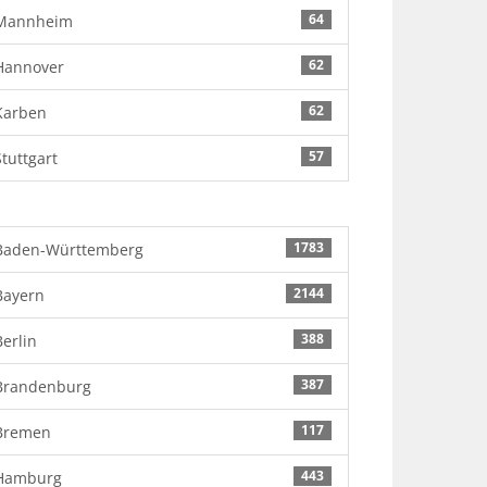
64
Mannheim
62
Hannover
62
Karben
57
Stuttgart
1783
Baden-Württemberg
2144
Bayern
388
Berlin
387
Brandenburg
117
Bremen
443
Hamburg