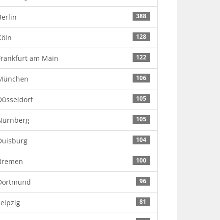
388
Berlin
128
Köln
122
Frankfurt am Main
106
München
105
Düsseldorf
105
Nürnberg
104
Duisburg
100
Bremen
96
Dortmund
81
Leipzig