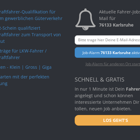
aftfahrer-Qualifikation für
Aktuelle Fahrer-Job
im gewerblichen Güterverkehr
Mail für
76133 Karlsruhe
-Schein qualifiziert
raftfahrer zum Transport von
ut
rträge für LKW-Fahrer /
Job-Alarm
76133 Karlsruhe
aktiv
raftfahrer
Job-Alarm für anderen Ort star
en - Klein | Gross | Giga
arten mit der perfekten
SCHNELL & GRATIS
ung
In nur 1 Minute ist Dein
Fahrer
angelegt und schon können
interessierte Unternehmen Dir
tollen, neuen Job anbieten.
LOS GEHT'S