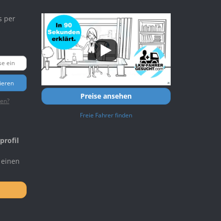
s per
ieren
Preise ansehen
ten?
Freie Fahrer finden
profil
 einen