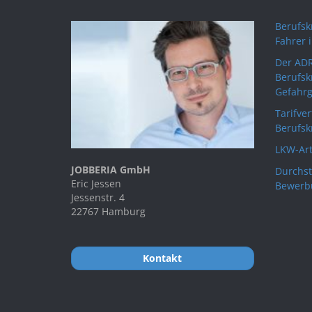
Berufskr
Fahrer 
Der ADR
Berufsk
Gefahrg
Tarifve
Berufsk
LKW-Art
JOBBERIA GmbH
Durchst
Eric Jessen
Bewerb
Jessenstr. 4
22767 Hamburg
Kontakt