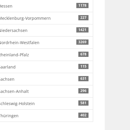
1178
Hessen
227
Mecklenburg-Vorpommern
1421
Niedersachsen
3269
Nordrhein-Westfalen
678
Rheinland-Pfalz
115
Saarland
631
Sachsen
296
Sachsen-Anhalt
581
Schleswig-Holstein
402
Thüringen