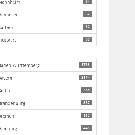
64
Mannheim
62
Hannover
62
Karben
57
Stuttgart
1783
Baden-Württemberg
2144
Bayern
388
Berlin
387
Brandenburg
117
Bremen
443
Hamburg