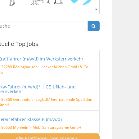
tuelle Top Jobs
Kraftfahrer (m/w/d) im Werksfernverkehr
32289 Rödinghausen
-
Häcker Küchen GmbH & Co.
KG
Lkw-Fahrer (m/w/d)* | CE | Nah- und
Fernverkehr
86368 Gersthofen
-
Logistik³ Internationale Spedition
GmbH
Servicefahrer Klasse B (m/w/d)
86653 Monheim
-
Mobi Sanitärsysteme GmbH
Alle Kraftfahrer Jobs ansehen