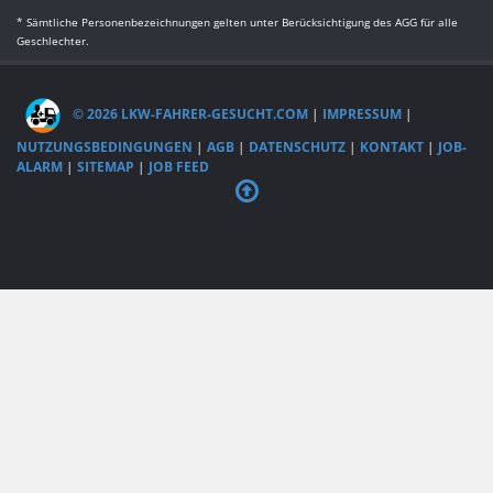
* Sämtliche Personenbezeichnungen gelten unter Berücksichtigung des AGG für alle
Geschlechter.
© 2026 LKW-FAHRER-GESUCHT.COM
|
IMPRESSUM
|
NUTZUNGSBEDINGUNGEN
|
AGB
|
DATENSCHUTZ
|
KONTAKT
|
JOB-
ALARM
|
SITEMAP
|
JOB FEED