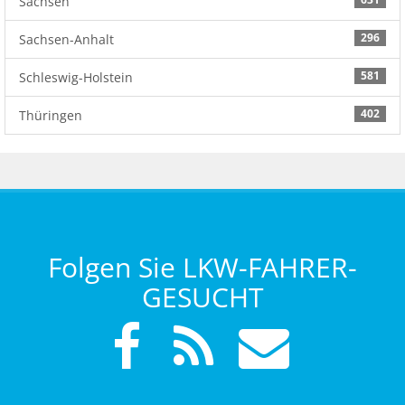
Sachsen
296
Sachsen-Anhalt
581
Schleswig-Holstein
402
Thüringen
Folgen Sie LKW-FAHRER-
GESUCHT