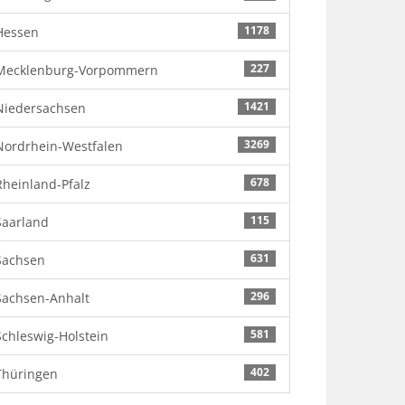
1178
Hessen
227
Mecklenburg-Vorpommern
1421
Niedersachsen
3269
Nordrhein-Westfalen
678
Rheinland-Pfalz
115
Saarland
631
Sachsen
296
Sachsen-Anhalt
581
Schleswig-Holstein
402
Thüringen