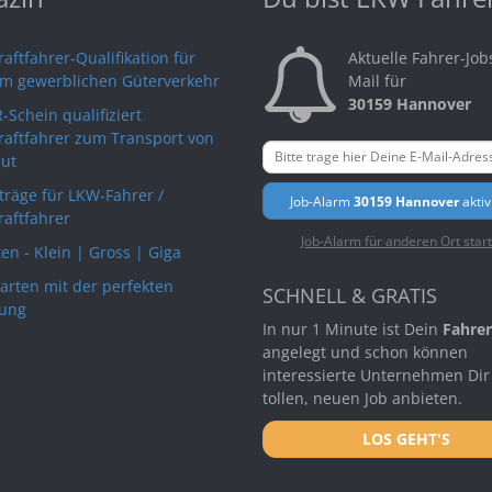
aftfahrer-Qualifikation für
Aktuelle Fahrer-Job
im gewerblichen Güterverkehr
Mail für
30159 Hannover
-Schein qualifiziert
raftfahrer zum Transport von
ut
rträge für LKW-Fahrer /
Job-Alarm
30159 Hannover
aktiv
raftfahrer
Job-Alarm für anderen Ort star
en - Klein | Gross | Giga
arten mit der perfekten
SCHNELL & GRATIS
ung
In nur 1 Minute ist Dein
Fahrer
angelegt und schon können
interessierte Unternehmen Dir
tollen, neuen Job anbieten.
LOS GEHT'S