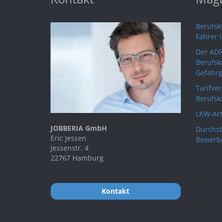
Berufskr
Fahrer 
Der ADR
Berufsk
Gefahrg
Tarifve
Berufsk
LKW-Art
JOBBERIA GmbH
Durchst
Eric Jessen
Bewerb
Jessenstr. 4
22767 Hamburg
Kontakt