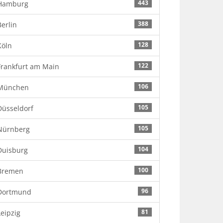
443
Hamburg
388
Berlin
128
Köln
122
Frankfurt am Main
106
München
105
Düsseldorf
105
Nürnberg
104
Duisburg
100
Bremen
96
Dortmund
81
Leipzig