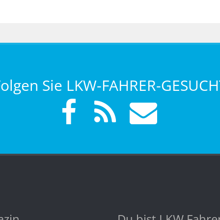
Folgen Sie LKW-FAHRER-GESUCH
zin
Du bist LKW Fahre