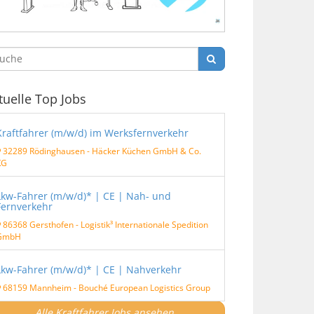
tuelle Top Jobs
Kraftfahrer (m/w/d) im Werksfernverkehr
32289 Rödinghausen
-
Häcker Küchen GmbH & Co.
KG
Lkw-Fahrer (m/w/d)* | CE | Nah- und
Fernverkehr
86368 Gersthofen
-
Logistik³ Internationale Spedition
GmbH
Lkw-Fahrer (m/w/d)* | CE | Nahverkehr
68159 Mannheim
-
Bouché European Logistics Group
Alle Kraftfahrer Jobs ansehen