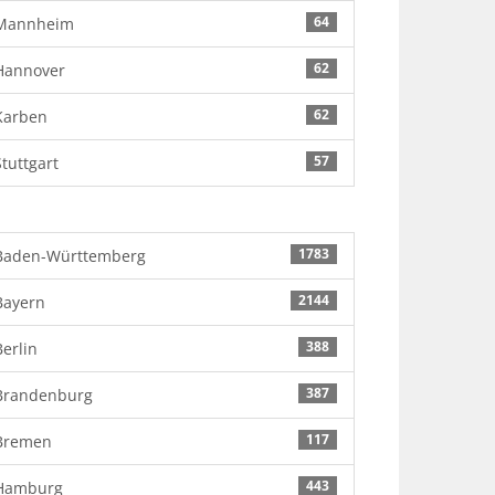
64
Mannheim
62
Hannover
62
Karben
57
Stuttgart
1783
Baden-Württemberg
2144
Bayern
388
Berlin
387
Brandenburg
117
Bremen
443
Hamburg