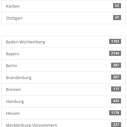
62
Karben
57
Stuttgart
1783
Baden-Württemberg
2144
Bayern
387
Berlin
387
Brandenburg
117
Bremen
443
Hamburg
1178
Hessen
227
Mecklenburg-Vorpommern