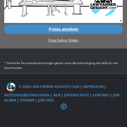
Preise ansehen
Freie Fahrer finden
* Sämtliche Personenbezeichnungen gelten unter Berücksichtigung des AGG für alle
Geschlechter.
© 2026 LKW-FAHRER-GESUCHT.COM
|
IMPRESSUM
|
NUTZUNGSBEDINGUNGEN
|
AGB
|
DATENSCHUTZ
|
KONTAKT
|
JOB-
ALARM
|
SITEMAP
|
JOB FEED