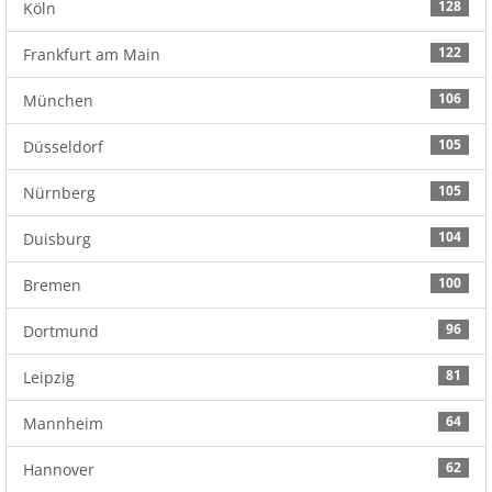
128
Köln
122
Frankfurt am Main
106
München
105
Düsseldorf
105
Nürnberg
104
Duisburg
100
Bremen
96
Dortmund
81
Leipzig
64
Mannheim
62
Hannover