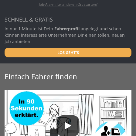
Job-Alarm für anderen Ort starten?
SCHNELL & GRATIS
In nur 1 Minute ist Dein
Fahrerprofil
angelegt und schon
können interessierte Unternehmen Dir einen tollen, neuen
Job anbieten.
LOS GEHT'S
Einfach Fahrer finden