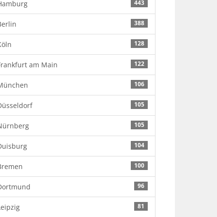
443
Hamburg
388
Berlin
128
Köln
122
Frankfurt am Main
106
München
105
Düsseldorf
105
Nürnberg
104
Duisburg
100
Bremen
96
Dortmund
81
Leipzig