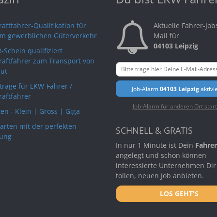
aftfahrer-Qualifikation für
Aktuelle Fahrer-Job
im gewerblichen Güterverkehr
Mail für
04103 Leipzig
-Schein qualifiziert
raftfahrer zum Transport von
ut
rträge für LKW-Fahrer /
Job-Alarm
04103 Leipzig
aktivi
raftfahrer
Job-Alarm für anderen Ort star
en - Klein | Gross | Giga
arten mit der perfekten
SCHNELL & GRATIS
ung
In nur 1 Minute ist Dein
Fahrer
angelegt und schon können
interessierte Unternehmen Dir
tollen, neuen Job anbieten.
LOS GEHT'S