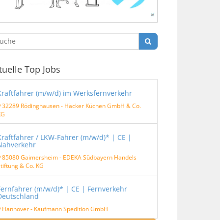
tuelle Top Jobs
Kraftfahrer (m/w/d) im Werksfernverkehr
32289 Rödinghausen
-
Häcker Küchen GmbH & Co.
KG
Kraftfahrer / LKW-Fahrer (m/w/d)* | CE |
Nahverkehr
85080 Gaimersheim
-
EDEKA Südbayern Handels
tiftung & Co. KG
Fernfahrer (m/w/d)* | CE | Fernverkehr
Deutschland
Hannover
-
Kaufmann Spedition GmbH