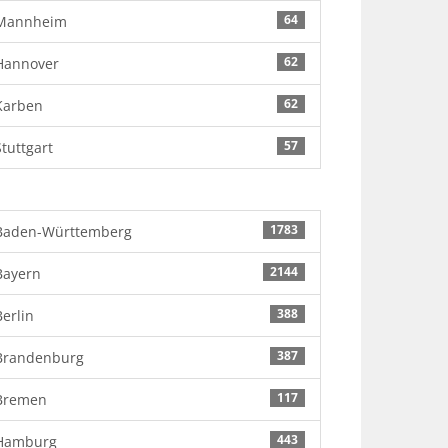
64
Mannheim
62
Hannover
62
Karben
57
Stuttgart
1783
Baden-Württemberg
2144
Bayern
388
Berlin
387
Brandenburg
117
Bremen
443
Hamburg