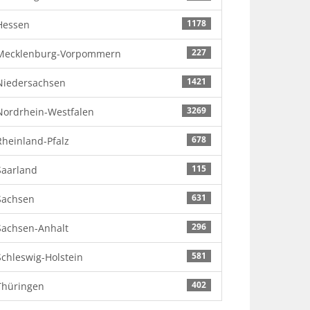
1178
Hessen
227
Mecklenburg-Vorpommern
1421
Niedersachsen
3269
Nordrhein-Westfalen
678
Rheinland-Pfalz
115
Saarland
631
Sachsen
296
Sachsen-Anhalt
581
Schleswig-Holstein
402
Thüringen