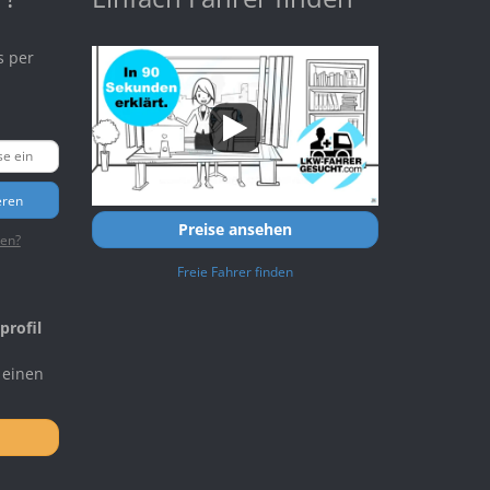
s per
eren
Preise ansehen
ten?
Freie Fahrer finden
profil
 einen