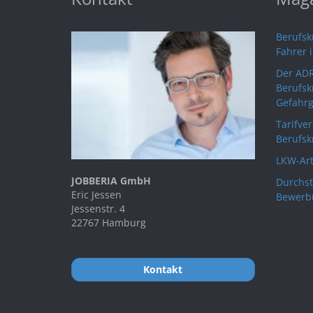
Berufskr
Fahrer 
Der ADR
Berufsk
Gefahrg
Tarifve
Berufsk
LKW-Art
JOBBERIA GmbH
Durchst
Eric Jessen
Bewerb
Jessenstr. 4
22767 Hamburg
Kontakt