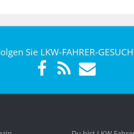
Folgen Sie LKW-FAHRER-GESUCH
zin
Du bist LKW Fahre