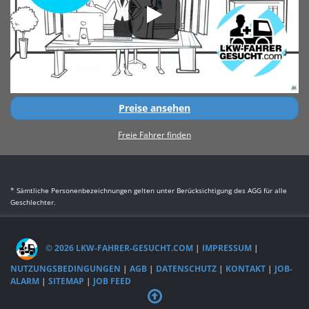
Preise ansehen
Freie Fahrer finden
* Sämtliche Personenbezeichnungen gelten unter Berücksichtigung des AGG für alle
Geschlechter.
© 2026 LKW-FAHRER-GESUCHT.COM
|
IMPRESSUM
|
NUTZUNGSBEDINGUNGEN
|
AGB
|
DATENSCHUTZ
|
KONTAKT
|
JOB-
ALARM
|
SITEMAP
|
JOB FEED