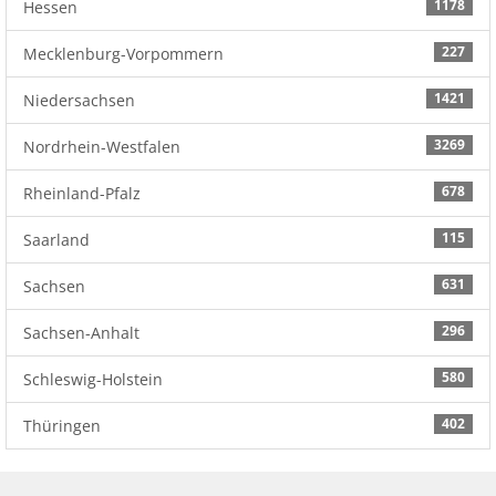
1178
Hessen
227
Mecklenburg-Vorpommern
1421
Niedersachsen
3269
Nordrhein-Westfalen
678
Rheinland-Pfalz
115
Saarland
631
Sachsen
296
Sachsen-Anhalt
580
Schleswig-Holstein
402
Thüringen