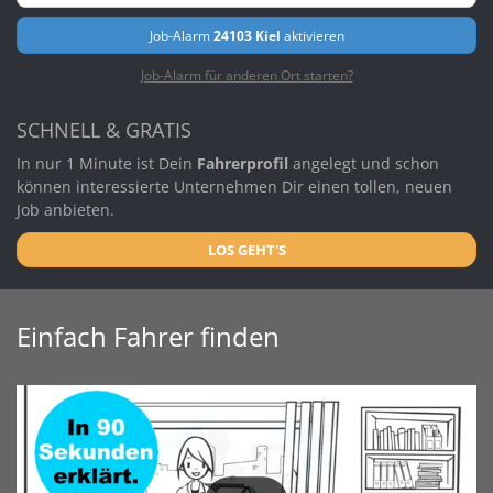
Job-Alarm
24103 Kiel
aktivieren
Job-Alarm für anderen Ort starten?
SCHNELL & GRATIS
In nur 1 Minute ist Dein
Fahrerprofil
angelegt und schon
können interessierte Unternehmen Dir einen tollen, neuen
Job anbieten.
LOS GEHT'S
Einfach Fahrer finden