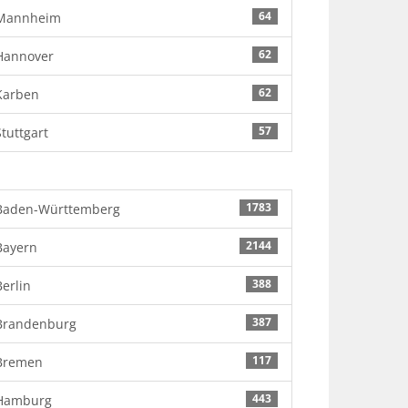
64
Mannheim
62
Hannover
62
Karben
57
Stuttgart
1783
Baden-Württemberg
2144
Bayern
388
Berlin
387
Brandenburg
117
Bremen
443
Hamburg