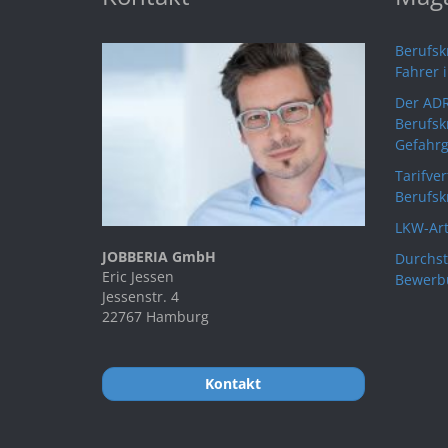
Berufskr
Fahrer 
Der ADR
Berufsk
Gefahrg
Tarifve
Berufsk
LKW-Art
JOBBERIA GmbH
Durchst
Eric Jessen
Bewerb
Jessenstr. 4
22767 Hamburg
Kontakt