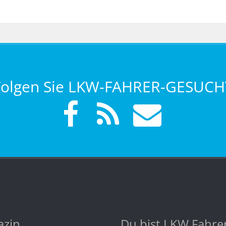
Folgen Sie LKW-FAHRER-GESUCH
zin
Du bist LKW Fahre