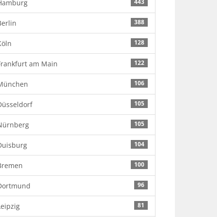
443
Hamburg
388
Berlin
128
Köln
122
Frankfurt am Main
106
München
105
Düsseldorf
105
Nürnberg
104
Duisburg
100
Bremen
96
Dortmund
81
Leipzig