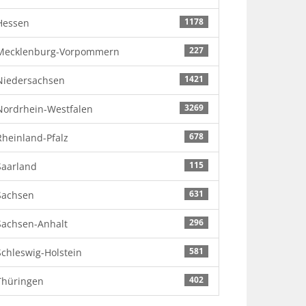
1178
Hessen
227
Mecklenburg-Vorpommern
1421
Niedersachsen
3269
Nordrhein-Westfalen
678
Rheinland-Pfalz
115
Saarland
631
Sachsen
296
Sachsen-Anhalt
581
Schleswig-Holstein
402
Thüringen