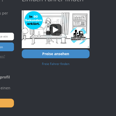
s per
en
Preise ansehen
ten?
Freie Fahrer finden
profil
 einen