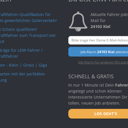
aftfahrer-Qualifikation für
Aktuelle Fahrer-Job
im gewerblichen Güterverkehr
Mail für
24103 Kiel
-Schein qualifiziert
raftfahrer zum Transport von
ut
rträge für LKW-Fahrer /
Job-Alarm
24103 Kiel
aktivier
raftfahrer
Job-Alarm für anderen Ort star
en - Klein | Gross | Giga
arten mit der perfekten
SCHNELL & GRATIS
ung
In nur 1 Minute ist Dein
Fahrer
angelegt und schon können
interessierte Unternehmen Dir
tollen, neuen Job anbieten.
LOS GEHT'S