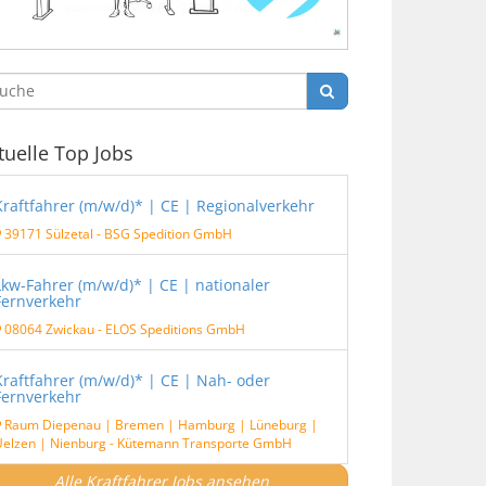
tuelle Top Jobs
Kraftfahrer (m/w/d)* | CE | Regionalverkehr
39171 Sülzetal
-
BSG Spedition GmbH
Lkw-Fahrer (m/w/d)* | CE | nationaler
Fernverkehr
08064 Zwickau
-
ELOS Speditions GmbH
Kraftfahrer (m/w/d)* | CE | Nah- oder
Fernverkehr
Raum Diepenau | Bremen | Hamburg | Lüneburg |
elzen | Nienburg
-
Kütemann Transporte GmbH
Alle Kraftfahrer Jobs ansehen