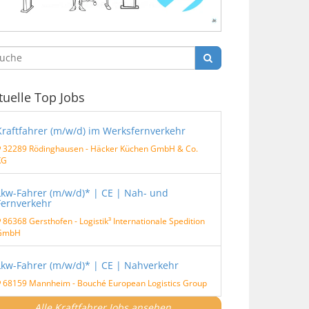
tuelle Top Jobs
Kraftfahrer (m/w/d) im Werksfernverkehr
32289 Rödinghausen
-
Häcker Küchen GmbH & Co.
KG
Lkw-Fahrer (m/w/d)* | CE | Nah- und
Fernverkehr
86368 Gersthofen
-
Logistik³ Internationale Spedition
GmbH
Lkw-Fahrer (m/w/d)* | CE | Nahverkehr
68159 Mannheim
-
Bouché European Logistics Group
Alle Kraftfahrer Jobs ansehen