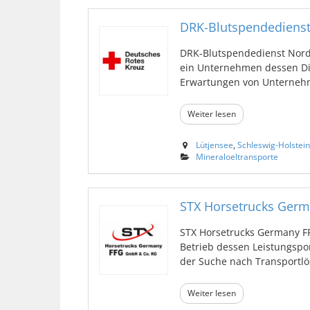
DRK-Blutspendediens
DRK-Blutspendedienst Nord-
ein Unternehmen dessen Die
Erwartungen von Unternehmen
Weiter lesen
Lütjensee
,
Schleswig-Holstein
Mineraloeltransporte
STX Horsetrucks Ger
STX Horsetrucks Germany FF
Betrieb dessen Leistungsport
der Suche nach Transportlös
Weiter lesen