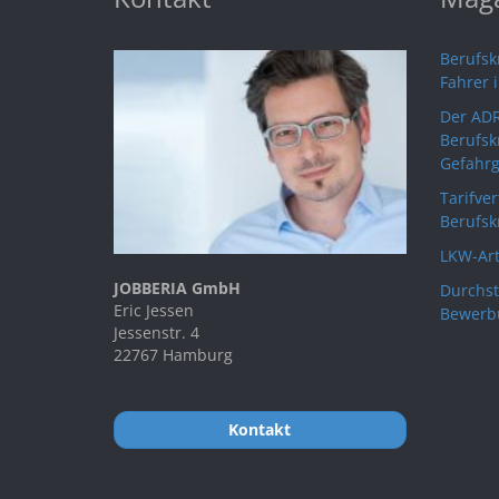
Berufskr
Fahrer 
Der ADR
Berufsk
Gefahrg
Tarifve
Berufsk
LKW-Art
JOBBERIA GmbH
Durchst
Eric Jessen
Bewerb
Jessenstr. 4
22767 Hamburg
Kontakt