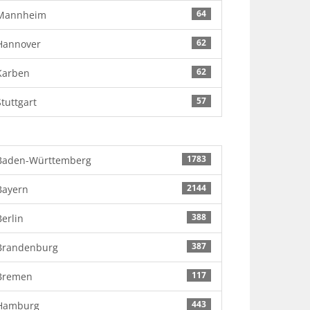
64
Mannheim
62
Hannover
62
Karben
57
Stuttgart
1783
Baden-Württemberg
2144
Bayern
388
Berlin
387
Brandenburg
117
Bremen
443
Hamburg