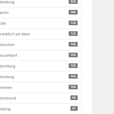
443
Hamburg
388
Berlin
128
Köln
122
Frankfurt am Main
106
München
105
Düsseldorf
105
Nürnberg
104
Duisburg
100
Bremen
96
Dortmund
81
Leipzig