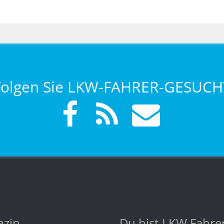
Folgen Sie LKW-FAHRER-GESUCH
zin
Du bist LKW Fahre