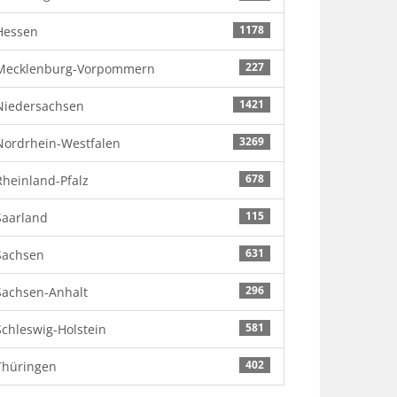
1178
Hessen
227
Mecklenburg-Vorpommern
1421
Niedersachsen
3269
Nordrhein-Westfalen
678
Rheinland-Pfalz
115
Saarland
631
Sachsen
296
Sachsen-Anhalt
581
Schleswig-Holstein
402
Thüringen