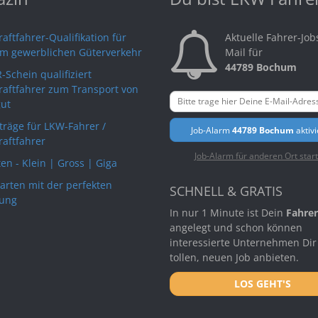
aftfahrer-Qualifikation für
Aktuelle Fahrer-Job
im gewerblichen Güterverkehr
Mail für
44789 Bochum
-Schein qualifiziert
raftfahrer zum Transport von
ut
rträge für LKW-Fahrer /
Job-Alarm
44789 Bochum
aktiv
raftfahrer
Job-Alarm für anderen Ort star
en - Klein | Gross | Giga
arten mit der perfekten
SCHNELL & GRATIS
ung
In nur 1 Minute ist Dein
Fahrer
angelegt und schon können
interessierte Unternehmen Dir
tollen, neuen Job anbieten.
LOS GEHT'S