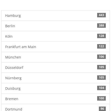
443
Hamburg
388
Berlin
128
Köln
122
Frankfurt am Main
106
München
105
Düsseldorf
105
Nürnberg
104
Duisburg
100
Bremen
96
Dortmund