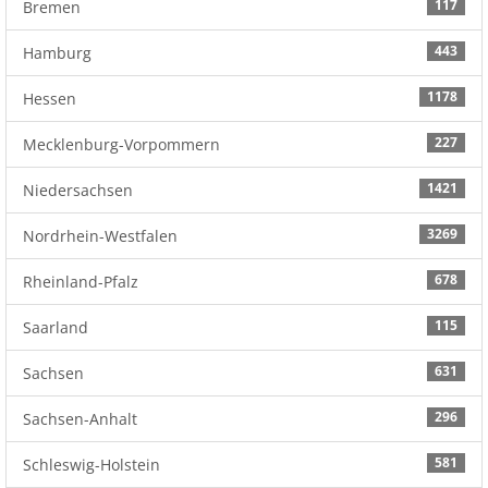
117
Bremen
443
Hamburg
1178
Hessen
227
Mecklenburg-Vorpommern
1421
Niedersachsen
3269
Nordrhein-Westfalen
678
Rheinland-Pfalz
115
Saarland
631
Sachsen
296
Sachsen-Anhalt
581
Schleswig-Holstein